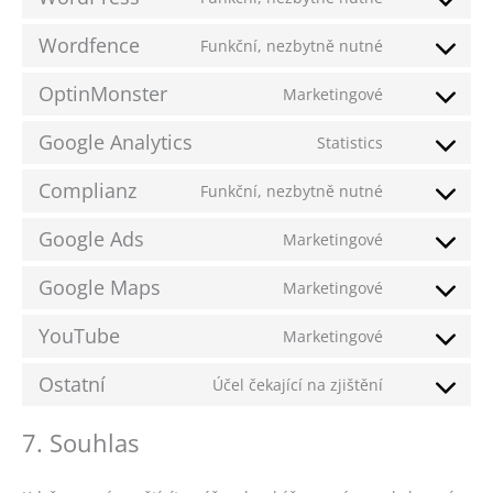
Consent
to
Wordfence
Funkční, nezbytně nutné
service
Consent
wordpress
to
OptinMonster
Marketingové
service
Consent
wordfence
to
Google Analytics
Statistics
service
Consent
optinmonste
to
Complianz
Funkční, nezbytně nutné
service
Consent
google-
to
Google Ads
Marketingové
analytics
service
Consent
complianz
to
Google Maps
Marketingové
service
Consent
google-
to
YouTube
Marketingové
ads
service
Consent
google-
to
Ostatní
Účel čekající na zjištění
maps
service
Consent
youtube
to
7. Souhlas
service
ostatní