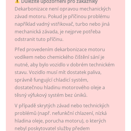
Důležité upozornění pro zákazníky
Dekarbonizace není opravou mechanických
závad motoru. Pokud je příčinou problému
například vadný vstřikovač, turbo nebo jiná
mechanická závada, je nejprve potřeba
odstranit tuto příčinu.
Před provedením dekarbonizace motoru
vodíkem nebo chemického čištění sání je
nutné, aby bylo vozidlo v dobrém technickém
stavu. Vozidlo musí mít dostatek paliva,
správně fungující chladicí systém,
dostatečnou hladinu motorového oleje a
těsný výfukový systém bez úniků.
V případě skrytých závad nebo technických
problémů (např. nefunkční chlazení, nízká
hladina oleje, porucha motoru), o kterých
nebyl poskytovatel služby předem