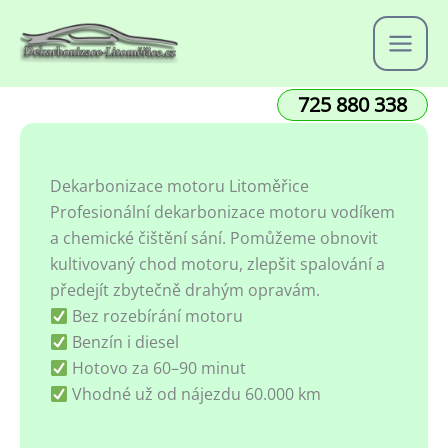
Přeskočit
na
obsah
725 880 338
Dekarbonizace motoru Litoměřice
Profesionální dekarbonizace motoru vodíkem
a chemické čištění sání. Pomůžeme obnovit
kultivovaný chod motoru, zlepšit spalování a
předejít zbytečně drahým opravám.
Bez rozebírání motoru
Benzín i diesel
Hotovo za 60–90 minut
Vhodné už od nájezdu 60.000 km