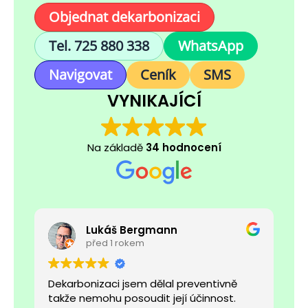
Objednat dekarbonizaci
Tel. 725 880 338
WhatsApp
Navigovat
Ceník
SMS
VYNIKAJÍCÍ
Na základě
34 hodnocení
Lukáš Bergmann
před 1 rokem
o
Dekarbonizaci jsem dělal preventivně
D
takže nemohu posoudit její účinnost.
o