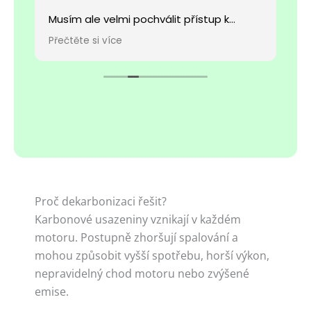
m
Musím ale velmi pochválit přístup k
p
zákazníkům. Vše mi bylo dopodrobna
m
Přečtěte si více
Př
vysvětleno a ukázáno. Potom mi bylo
z
nabídnuto nealko pivo ve spojení s
p
příjemným posezením. Moc vám děkuji a
sl
přeji spoustu spokojených zákazníků.
Proč dekarbonizaci řešit?
Karbonové usazeniny vznikají v každém
motoru. Postupně zhoršují spalování a
mohou způsobit vyšší spotřebu, horší výkon,
nepravidelný chod motoru nebo zvýšené
emise.